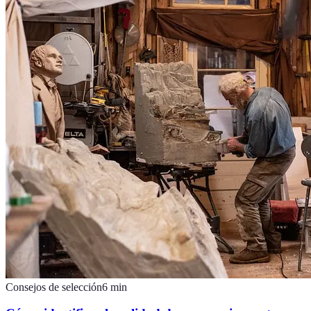
Consejos de selección
6
min