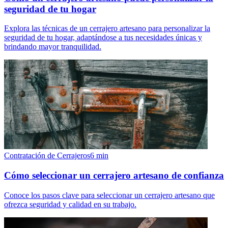
seguridad de tu hogar
Explora las técnicas de un cerrajero artesano para personalizar la
seguridad de tu hogar, adaptándose a tus necesidades únicas y
brindando mayor tranquilidad.
Contratación de Cerrajeros
6
min
Cómo seleccionar un cerrajero artesano de confianza
Conoce los pasos clave para seleccionar un cerrajero artesano que
ofrezca seguridad y calidad en su trabajo.