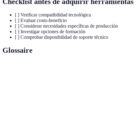
Checklist antes de adquirir herramientas
[ ] Verificar compatibilidad tecnológica
[ ] Evaluar costo-beneficio
[ ] Considerar necesidades específicas de producción
[ ] Investigar opciones de formación
[ ] Comprobar disponibilidad de soporte técnico
Glossaire
Terme
Définición
Herramienta de diseño asistido por computadora utilizada
CAD
para precisión en planos y diseños técnicos.
Corte
Técnica de fabricación que utiliza un rayo láser para
láser
cortar materiales con alta precisión.
Red de dispositivos físicos que se conectan e intercambian
IoT
datos a través de Internet.