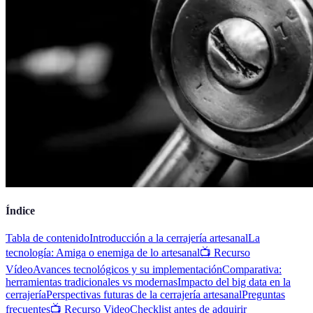
Índice
Tabla de contenido
Introducción a la cerrajería artesanal
La
tecnología: Amiga o enemiga de lo artesanal
📺 Recurso
Vídeo
Avances tecnológicos y su implementación
Comparativa:
herramientas tradicionales vs modernas
Impacto del big data en la
cerrajería
Perspectivas futuras de la cerrajería artesanal
Preguntas
frecuentes
📺 Recurso Video
Checklist antes de adquirir