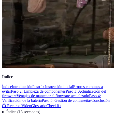
Índice
Índice
Introducción
Paso 1: Inspección inicial
Errores comunes a
evitar
Paso 2: Limpieza de componentes
Paso 3: Actualización del
firmware
Ventajas de mantener el firmware actualizado
Paso 4:
Verificación de la batería
Paso 5: Gestión de contraseñas
Conclusión
📺 Recurso Video
Glossario
Checklist
Índice
(
13
secciones
)