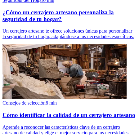
Seguridad del Hogar
6
min
¿Cómo un cerrajero artesano personaliza la
seguridad de tu hogar?
Un cerrajero artesano te ofrece soluciones únicas para personalizar
la seguridad de tu hogar, adaptándose a tus necesidades específicas.
Consejos de selección
6
min
Cómo identificar la calidad de un cerrajero artesano
Aprende a reconocer las características clave de un cerrajero
artesano de calidad y elige el mejor servicio para tus necesidades.