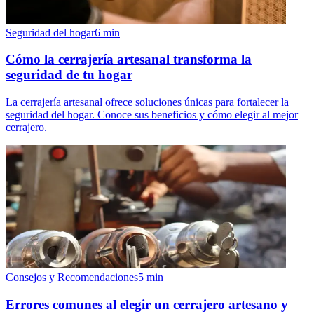
Seguridad del hogar
6
min
Cómo la cerrajería artesanal transforma la
seguridad de tu hogar
La cerrajería artesanal ofrece soluciones únicas para fortalecer la
seguridad del hogar. Conoce sus beneficios y cómo elegir al mejor
cerrajero.
Consejos y Recomendaciones
5
min
Errores comunes al elegir un cerrajero artesano y