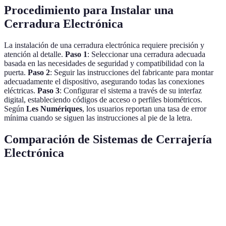
Procedimiento para Instalar una
Cerradura Electrónica
La instalación de una cerradura electrónica requiere precisión y
atención al detalle.
Paso 1
: Seleccionar una cerradura adecuada
basada en las necesidades de seguridad y compatibilidad con la
puerta.
Paso 2
: Seguir las instrucciones del fabricante para montar
adecuadamente el dispositivo, asegurando todas las conexiones
eléctricas.
Paso 3
: Configurar el sistema a través de su interfaz
digital, estableciendo códigos de acceso o perfiles biométricos.
Según
Les Numériques
, los usuarios reportan una tasa de error
mínima cuando se siguen las instrucciones al pie de la letra.
Comparación de Sistemas de Cerrajería
Electrónica
Característica
Cerradura Digital
Control de Acceso
Cer
Seguridad
Media
Alta
Muy