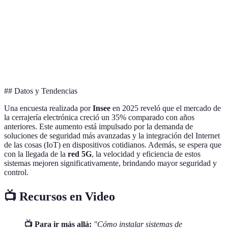
Facilidad de
Alta
Media
Med
uso
Mantenimiento
Bajo
Medio
Alto
Costo
Bajo
Medio
Alto
## Datos y Tendencias
Una encuesta realizada por
Insee
en 2025 reveló que el mercado de
la cerrajería electrónica creció un 35% comparado con años
anteriores. Este aumento está impulsado por la demanda de
soluciones de seguridad más avanzadas y la integración del Internet
de las cosas (IoT) en dispositivos cotidianos. Además, se espera que
con la llegada de la
red 5G
, la velocidad y eficiencia de estos
sistemas mejoren significativamente, brindando mayor seguridad y
control.
📺 Recursos en Video
📺 Para ir más allá:
"Cómo instalar sistemas de