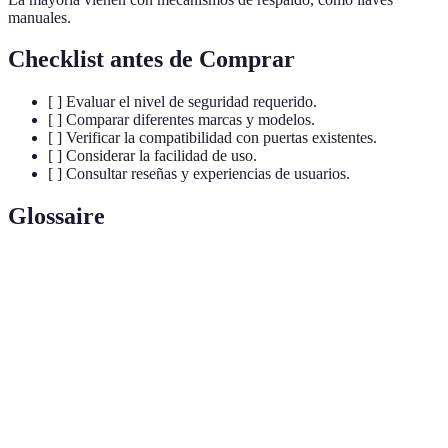
manuales.
Checklist antes de Comprar
[ ] Evaluar el nivel de seguridad requerido.
[ ] Comparar diferentes marcas y modelos.
[ ] Verificar la compatibilidad con puertas existentes.
[ ] Considerar la facilidad de uso.
[ ] Consultar reseñas y experiencias de usuarios.
Glossaire
Término
Definición
Cerradura
Dispositivo que controla el acceso usando
Digital
tecnologías digitales.
Método de identificación usando características
Biometría
físicas únicas.