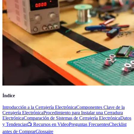
Índice
Introducción a la Cerrajería Electrónica
Componentes Clave de la
Cerrajería Electrónica
Procedimiento para Instalar una Cerradura
Electrónica
Comparación de Sistemas de Cerrajería Electrónica
Datos
y Tendencias
📺 Recursos en Video
Preguntas Frecuentes
Checklist
antes de Comprar
Glossaire