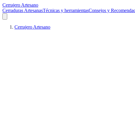
Cerrajero Artesano
Cerraduras Artesanas
Técnicas y herramientas
Consejos y Recomendac
Cerrajero Artesano