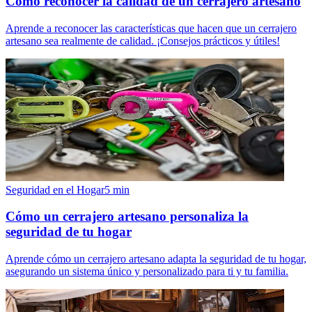
Cómo reconocer la calidad de un cerrajero artesano
Aprende a reconocer las características que hacen que un cerrajero
artesano sea realmente de calidad. ¡Consejos prácticos y útiles!
Seguridad en el Hogar
5
min
Cómo un cerrajero artesano personaliza la
seguridad de tu hogar
Aprende cómo un cerrajero artesano adapta la seguridad de tu hogar,
asegurando un sistema único y personalizado para ti y tu familia.