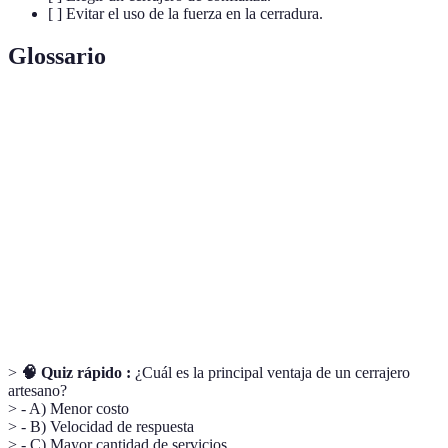
[ ] Evitar el uso de la fuerza en la cerradura.
Glossario
Terme
Définition
Cerrajero
Profesional que opera con cerraduras.
Cerraduras
Sistemas de seguridad que funcionan con
inteligentes
tecnología.
Emergencia de
Situación crítica relacionada con
cerrajería
cerraduras.
>
🧠 Quiz rápido :
¿Cuál es la principal ventaja de un cerrajero
artesano?
> - A) Menor costo
> - B) Velocidad de respuesta
> - C) Mayor cantidad de servicios