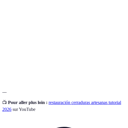
Terme
Définition
Cerradura
Cerradura fabricada a mano, a menudo con
artesana
técnicas tradicionales
Proceso de aplicar aceite a componentes móviles
Lubricación
para asegurar su funcionalidad
Proceso de devolver a un objeto su funcionalidad
Restauración
y apariencia originales
---
📺
Pour aller plus loin :
restauración cerraduras artesanas tutorial
2026
sur YouTube