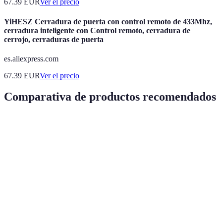
67.39
EUR
Ver el precio
YiHESZ Cerradura de puerta con control remoto de 433Mhz,
cerradura inteligente con Control remoto, cerradura de
cerrojo, cerraduras de puerta
es.aliexpress.com
67.39
EUR
Ver el precio
Comparativa de productos recomendados
Producto
Uso recomendado
Ventajas
Desventajas
Opciones de
Producto
Cerraduras de alta
Pueden ser
seguridad
A
tecnología
costosas
avanzada
Cerraduras
Producto
Estilo y
Disponibilid
artesanas
B
personalización
limitada
tradicionales