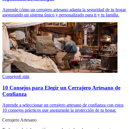
Aprende cómo un cerrajero artesano adapta la seguridad de tu hogar,
asegurando un sistema único y personalizado para ti y tu familia.
Consejos
6
min
10 Consejos para Elegir un Cerrajero Artesano de
Confianza
Aprende a seleccionar un cerrajero artesano de confianza con estos
10 consejos prácticos que asegurarán la protección de tu hogar.
Cerrajero Artesano