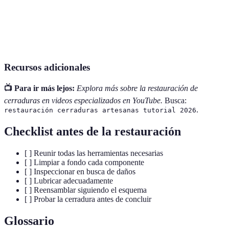
Necesidad de
Producto
Cerraduras
Comodidad y
fuente de
C
eléctricas
automatización
energía
Recursos adicionales
📺 Para ir más lejos:
Explora más sobre la restauración de
cerraduras en videos especializados en YouTube.
Busca:
.
restauración cerraduras artesanas tutorial 2026
Checklist antes de la restauración
[ ] Reunir todas las herramientas necesarias
[ ] Limpiar a fondo cada componente
[ ] Inspeccionar en busca de daños
[ ] Lubricar adecuadamente
[ ] Reensamblar siguiendo el esquema
[ ] Probar la cerradura antes de concluir
Glossario