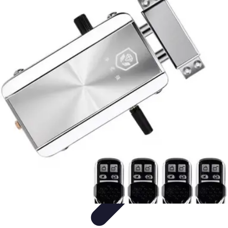
Cerrajero Artesano
Cerraduras Artesanas
Técnicas y herramientas
Consejos y
Recomendaciones
Cerrajería Artesanal
Consejos
Cerrajero Artesano