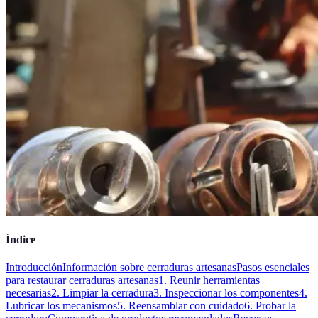
Índice
Introducción
Información sobre cerraduras artesanas
Pasos esenciales
para restaurar cerraduras artesanas
1. Reunir herramientas
necesarias
2. Limpiar la cerradura
3. Inspeccionar los componentes
4.
Lubricar los mecanismos
5. Reensamblar con cuidado
6. Probar la