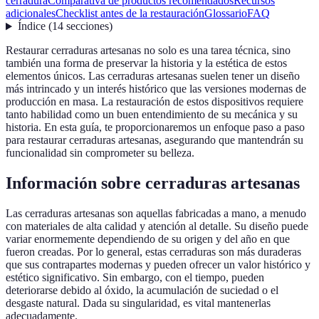
cerradura
Comparativa de productos recomendados
Recursos
adicionales
Checklist antes de la restauración
Glossario
FAQ
Índice
(
14
secciones
)
Restaurar cerraduras artesanas no solo es una tarea técnica, sino
también una forma de preservar la historia y la estética de estos
elementos únicos. Las cerraduras artesanas suelen tener un diseño
más intrincado y un interés histórico que las versiones modernas de
producción en masa. La restauración de estos dispositivos requiere
tanto habilidad como un buen entendimiento de su mecánica y su
historia. En esta guía, te proporcionaremos un enfoque paso a paso
para restaurar cerraduras artesanas, asegurando que mantendrán su
funcionalidad sin comprometer su belleza.
Información sobre cerraduras artesanas
Las cerraduras artesanas son aquellas fabricadas a mano, a menudo
con materiales de alta calidad y atención al detalle. Su diseño puede
variar enormemente dependiendo de su origen y del año en que
fueron creadas. Por lo general, estas cerraduras son más duraderas
que sus contrapartes modernas y pueden ofrecer un valor histórico y
estético significativo. Sin embargo, con el tiempo, pueden
deteriorarse debido al óxido, la acumulación de suciedad o el
desgaste natural. Dada su singularidad, es vital mantenerlas
adecuadamente.