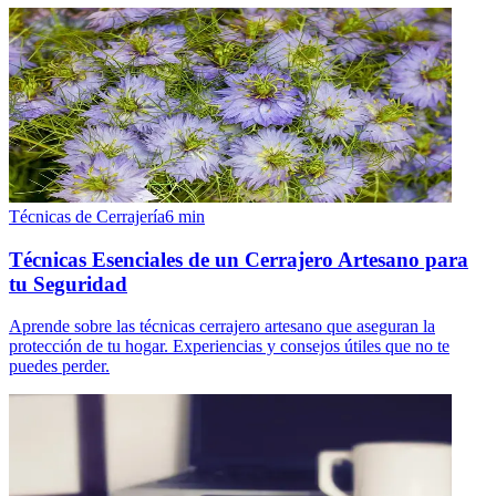
Técnicas de Cerrajería
6
min
Técnicas Esenciales de un Cerrajero Artesano para
tu Seguridad
Aprende sobre las técnicas cerrajero artesano que aseguran la
protección de tu hogar. Experiencias y consejos útiles que no te
puedes perder.