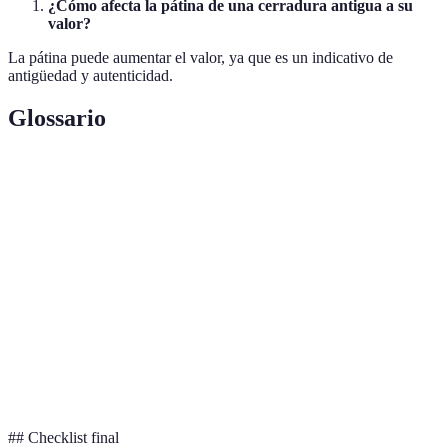
¿Cómo afecta la pátina de una cerradura antigua a su
valor?
La pátina puede aumentar el valor, ya que es un indicativo de
antigüedad y autenticidad.
Glossario
Terme
Définition
Parte de la cerradura que contiene el mecanismo de
Cilindro
llave y giro.
Capa de oxidación sobre un metal que le da un aspecto
Pátina
antiguo y valioso.
Técnica de trabajar el metal con herramientas para dar
Forjado
forma.
## Checklist final