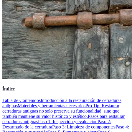
Índice
Tabla de Contenidos
Introducción a la restauración de cerraduras
antiguas
Materiales y herramientas necesarios
Pro Tip: Restaurar
cerraduras antiguas no solo preserva su funcionalidad, sino que
también mantiene su valor histórico y estético.
Pasos para restaurar
cerraduras antiguas
Paso 1: Inspección y evaluación
Paso 2:
Desarmado de la cerradura
Paso 3: Limpieza de componentes
Paso 4: