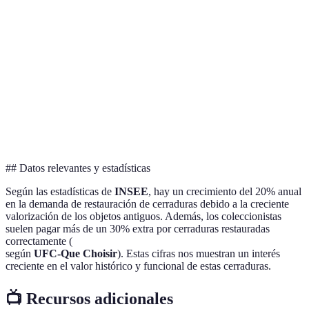
original
personal
tradicionales
Rápido y
Puede dañar
Útil para daños
Químico
eficiente
la pátina
severos
Eficiente en
Requiere
Adecuado para
la
Mecánico
herramientas
restauradores
eliminación
especializadas
profesionales
del óxido
## Datos relevantes y estadísticas
Según las estadísticas de
INSEE
, hay un crecimiento del 20% anual
en la demanda de restauración de cerraduras debido a la creciente
valorización de los objetos antiguos. Además, los coleccionistas
suelen pagar más de un 30% extra por cerraduras restauradas
correctamente (
según
UFC-Que Choisir
). Estas cifras nos muestran un interés
creciente en el valor histórico y funcional de estas cerraduras.
📺 Recursos adicionales