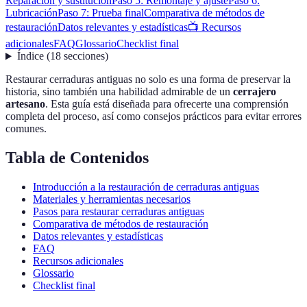
Reparación y sustitución
Paso 5: Remontaje y ajuste
Paso 6:
Lubricación
Paso 7: Prueba final
Comparativa de métodos de
restauración
Datos relevantes y estadísticas
📺 Recursos
adicionales
FAQ
Glossario
Checklist final
Índice
(
18
secciones
)
Restaurar cerraduras antiguas no solo es una forma de preservar la
historia, sino también una habilidad admirable de un
cerrajero
artesano
. Esta guía está diseñada para ofrecerte una comprensión
completa del proceso, así como consejos prácticos para evitar errores
comunes.
Tabla de Contenidos
Introducción a la restauración de cerraduras antiguas
Materiales y herramientas necesarios
Pasos para restaurar cerraduras antiguas
Comparativa de métodos de restauración
Datos relevantes y estadísticas
FAQ
Recursos adicionales
Glossario
Checklist final