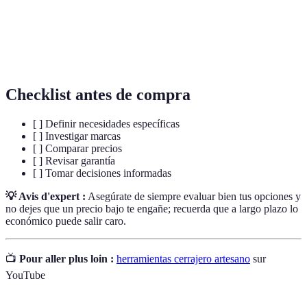
Taladro
Herramienta utilizada para perforar materiales.
Herramienta que permite cortar materiales como metal
Cortador
o plástico.
Checklist antes de compra
[ ] Definir necesidades específicas
[ ] Investigar marcas
[ ] Comparar precios
[ ] Revisar garantía
[ ] Tomar decisiones informadas
💡 Avis d'expert :
Asegúrate de siempre evaluar bien tus opciones y
no dejes que un precio bajo te engañe; recuerda que a largo plazo lo
económico puede salir caro.
📺
Pour aller plus loin :
herramientas cerrajero artesano
sur
YouTube