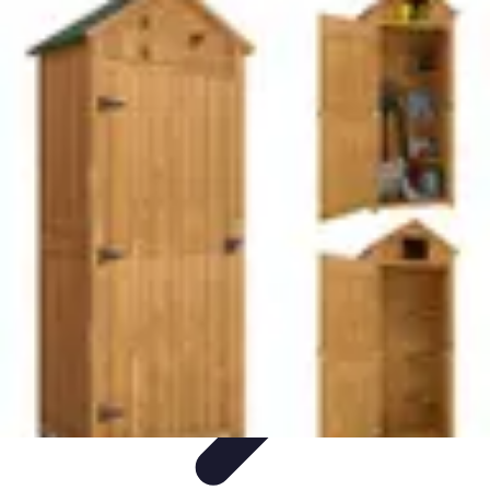
Cerrajero Artesano
Cerraduras Artesanas
Técnicas y herramientas
Consejos y
Recomendaciones
Cerrajería Artesanal
Consejos
Cerrajero Artesano