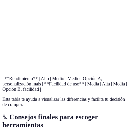
Herramienta
Opción A: Taladro
Opción B: Llave
Opció
Durabilidad
Alta
Media
Alta
Costo
Alto
Bajo
Medio
| **Rendimiento** | Alto | Medio | Medio | Opción A,
personalización mais | **Facilidad de uso** | Media | Alta | Media |
Opción B, facilidad |
Esta tabla te ayuda a visualizar las diferencias y facilita tu decisión
de compra.
5. Consejos finales para escoger
herramientas