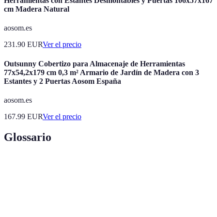
Herramientas con Estantes Desmontables y Puertas 106x57x167
cm Madera Natural
aosom.es
231.90
EUR
Ver el precio
Outsunny Cobertizo para Almacenaje de Herramientas
77x54,2x179 cm 0,3 m² Armario de Jardín de Madera con 3
Estantes y 2 Puertas Aosom España
aosom.es
167.99
EUR
Ver el precio
Glossario
Terme
Définition
Instrumento que permite accionar mecanismos de
Llave
cerraduras.