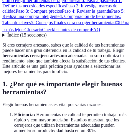
Cómo elegir herramientas cerrajero artesano: Paso a paso
Paso 1:
Define tus necesidades específicas
Paso 2: Investiga marcas de
calidad
Paso 3: Compara precios
Paso 4: Revisar la garantía
Paso 5:
Realiza una compra inteligente
4. Comparación de herramientas:
Tabla de claves
5. Consejos finales para escoger herramientas
📺 Para
ir más lejos:
Glossario
Checklist antes de compra
FAQ
Índice
(
15
secciones
)
Si eres cerrajero artesano, sabes que la calidad de tus herramientas
puede hacer una gran diferencia en la calidad de tu trabajo. Elegir
herramientas cerrajero artesano
adecuadas no solo optimiza tu
rendimiento, sino que también afecta la satisfacción de tus clientes.
Este artículo es una guía práctica para ayudarte a seleccionar las
mejores herramientas para tu oficio.
1. ¿Por qué es importante elegir buenas
herramientas?
Elegir buenas herramientas es vital por varias razones:
Eficiencia:
Herramientas de calidad te permiten trabajar más
rápido y con mayor precisión. Estudios muestran que los
cerrajeros que utilizan herramientas adecuadas pueden
aumentar su productividad hasta en un 30%.