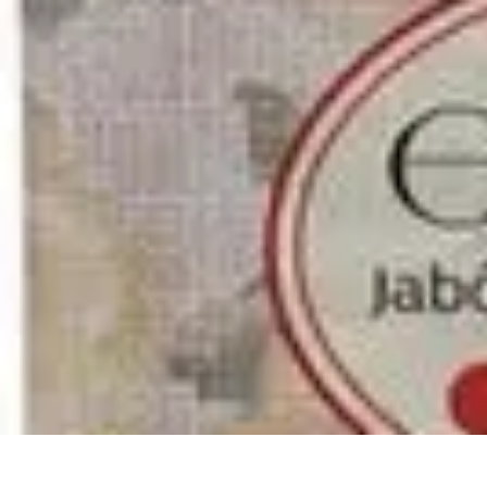
Cerrajero Artesano
Cerraduras Artesanas
Técnicas y herramientas
Consejos y Recomendac
Cerrajero Artesano