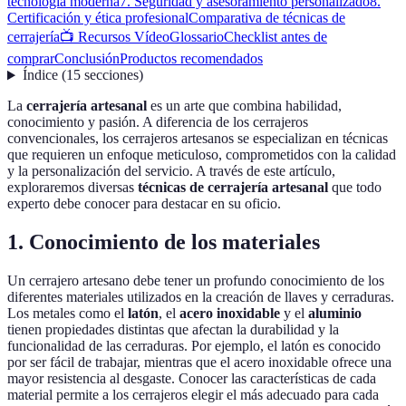
tecnología moderna
7. Seguridad y asesoramiento personalizado
8.
Certificación y ética profesional
Comparativa de técnicas de
cerrajería
📺 Recursos Vídeo
Glossario
Checklist antes de
comprar
Conclusión
Productos recomendados
Índice
(
15
secciones
)
La
cerrajería artesanal
es un arte que combina habilidad,
conocimiento y pasión. A diferencia de los cerrajeros
convencionales, los cerrajeros artesanos se especializan en técnicas
que requieren un enfoque meticuloso, comprometidos con la calidad
y la personalización del servicio. A través de este artículo,
exploraremos diversas
técnicas de cerrajería artesanal
que todo
experto debe conocer para destacar en su oficio.
1. Conocimiento de los materiales
Un cerrajero artesano debe tener un profundo conocimiento de los
diferentes materiales utilizados en la creación de llaves y cerraduras.
Los metales como el
latón
, el
acero inoxidable
y el
aluminio
tienen propiedades distintas que afectan la durabilidad y la
funcionalidad de las cerraduras. Por ejemplo, el latón es conocido
por ser fácil de trabajar, mientras que el acero inoxidable ofrece una
mayor resistencia al desgaste. Conocer las características de cada
material permite a los cerrajeros elegir el más adecuado para cada