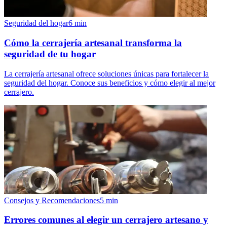
Seguridad del hogar
6
min
Cómo la cerrajería artesanal transforma la
seguridad de tu hogar
La cerrajería artesanal ofrece soluciones únicas para fortalecer la
seguridad del hogar. Conoce sus beneficios y cómo elegir al mejor
cerrajero.
Consejos y Recomendaciones
5
min
Errores comunes al elegir un cerrajero artesano y