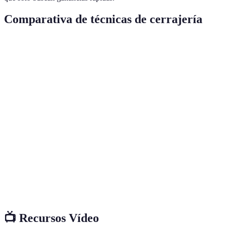
Comparativa de técnicas de cerrajería
Técnica
Cerrajero Artesano
Cerrajero Convencional
Conocimiento
Profundo y variado
Básico
de materiales
Personalización
Alta
Baja
Instalación
Avanzada
Estándar
técnica
Uso de
Innovador
Limitado
tecnología
📺 Recursos Vídeo