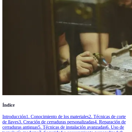
Índice
Introducción
1. Conocimiento de los materiales
2. Técnicas de corte
de llaves
3. Creación de cerraduras personalizadas
4. Reparación de
cerraduras antiguas
5. Técnicas de instalación avanzadas
6. Uso de