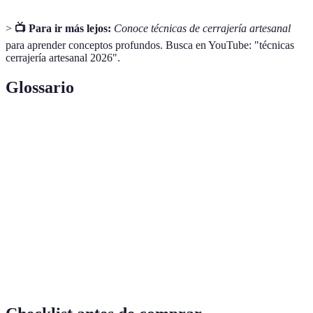
>
📺 Para ir más lejos:
Conoce técnicas de cerrajería artesanal
para aprender conceptos profundos. Busca en YouTube: "técnicas
cerrajería artesanal 2026".
Glossario
Terme
Définition
Cierre
Sistema de cerradura que puede ser controlado a
inteligente
distancia mediante dispositivos móviles.
Cortadora
Herramienta utilizada para crear copias de llaves
de llaves
utilizando precisión mecánica o láser.
Proceso de devolver un objeto a su estado
Restauración
original, preservando su valor histórico.