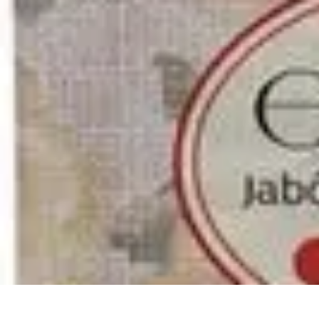
Cerrajero Artesano
Cerraduras Artesanas
Técnicas y herramientas
Consejos y Recomendac
Cerrajero Artesano