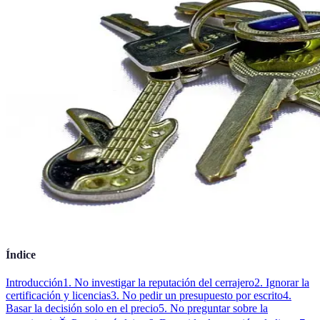
Índice
Introducción
1. No investigar la reputación del cerrajero
2. Ignorar la
certificación y licencias
3. No pedir un presupuesto por escrito
4.
Basar la decisión solo en el precio
5. No preguntar sobre la