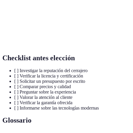
Atención al
C
Excelente
Bueno
Regular
cliente
e
C
Experiencia
10 años
5 años
3 años
m
e
Checklist antes elección
[ ] Investigar la reputación del cerrajero
[ ] Verificar la licencia y certificación
[ ] Solicitar un presupuesto por escrito
[ ] Comparar precios y calidad
[ ] Preguntar sobre la experiencia
[ ] Valorar la atención al cliente
[ ] Verificar la garantía ofrecida
[ ] Informarse sobre las tecnologías modernas
Glossario