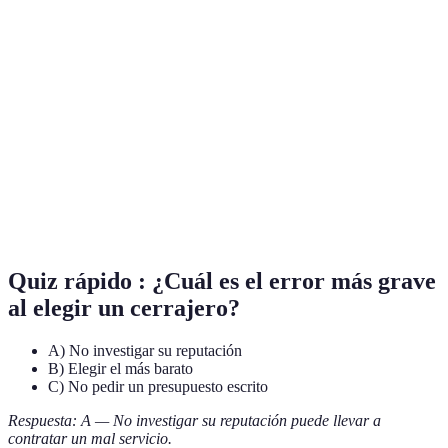
Terme
Définition
Profesional que se encarga de la instalación y
Cerrajero
reparación de cerraduras.
Documento legal que acredita a un profesional para
Licencia
ejercer su actividad.
Estimación de costos por un servicio que se va a
Presupuesto
realizar.
Quiz rápido : ¿Cuál es el error más grave
al elegir un cerrajero?
A) No investigar su reputación
B) Elegir el más barato
C) No pedir un presupuesto escrito
Respuesta: A — No investigar su reputación puede llevar a
contratar un mal servicio.