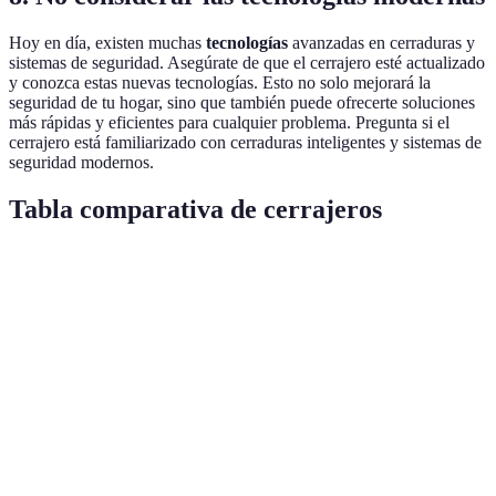
Hoy en día, existen muchas
tecnologías
avanzadas en cerraduras y
sistemas de seguridad. Asegúrate de que el cerrajero esté actualizado
y conozca estas nuevas tecnologías. Esto no solo mejorará la
seguridad de tu hogar, sino que también puede ofrecerte soluciones
más rápidas y eficientes para cualquier problema. Pregunta si el
cerrajero está familiarizado con cerraduras inteligentes y sistemas de
seguridad modernos.
Tabla comparativa de cerrajeros
Criterio
Cerrajero A
Cerrajero B
Cerrajero C
V
C
Licencia
✔️
✔️
❌
B
c
C
Presupuesto
✔️
❌
✔️
C
escrito
c