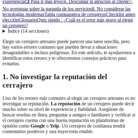
experiencia
📺 Para ir más lejos:
6. Descuidar la atención al cliente
7.
No averiguar sobre la garantía de los servicios
8. No considerar las
tecnologías modernas
Tabla comparativa de cerrajeros
Checklist antes
elección
Glossario
Quiz rápido : ¿Cuál es el error más grave al elegir
un cerrajero?
Índice
(
14
secciones
)
Elegir un cerrajero artesano puede parecer una tarea sencilla, pero
hay varios errores comunes que pueden llevar a situaciones
desagradables o incluso peligrosas. En este artículo, te ayudaremos a
identificar estos errores y te ofreceremos consejos prácticos para
evitarlos.
1. No investigar la reputación del
cerrajero
Uno de los errores más comunes al elegir un cerrajero artesano es no
investigar su reputación.
La reputación
de un cerrajero puede decir
mucho sobre su nivel de experiencia y fiabilidad. Asegúrate de
buscar reseñas en línea, preguntar a amigos o familiares y verificar si
el cerrajero cuenta con una buena reputación en plataformas de
opinión como
Google
o
Yelp
. Un cerrajero de confianza tendrá
comentarios positivos y una trayectoria estable.