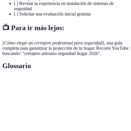
[ ] Revisar la experiencia en instalación de sistemas de
seguridad
[ ] Solicitar una evaluación inicial gratuita
📺 Para ir más lejos:
[Cómo elegir un cerrajero profesional para seguridad]
, una guía
completa para garantizar la protección de tu hogar. Recorre YouTube
buscando: "cerrajero artesano seguridad hogar 2026".
Glossario
Terme
Définition
Mecanismo que permite asegurar puertas o
Cerradura
ventanas.
Sistema de
Conjunto de dispositivos que protegen una
seguridad
propiedad frente a robos.