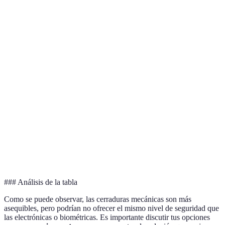
electrónicas
Control
Cerraduras
Dependencia
remoto, fácil
100 - 300 
electrónicas
de energía
de usar
Alto nivel
Mayor costo
Cerraduras
de
y
150 - 400 
biométricas
seguridad,
configuración
conveniencia
inicial
Monitoreo
Coste alto y
Sistemas de circuito
constante,
complejidad
300 - 800 
cerrado
seguridad
en la
integral
instalación
### Análisis de la tabla
Como se puede observar, las cerraduras mecánicas son más
asequibles, pero podrían no ofrecer el mismo nivel de seguridad que
las electrónicas o biométricas. Es importante discutir tus opciones