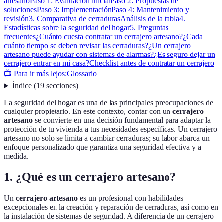
artesano
Paso 1: Evaluación inicial
Paso 2: Propuestas de
soluciones
Paso 3: Implementación
Paso 4: Mantenimiento y
revisión
3. Comparativa de cerraduras
Análisis de la tabla
4.
Estadísticas sobre la seguridad del hogar
5. Preguntas
frecuentes
¿Cuánto cuesta contratar un cerrajero artesano?
¿Cada
cuánto tiempo se deben revisar las cerraduras?
¿Un cerrajero
artesano puede ayudar con sistemas de alarmas?
¿Es seguro dejar un
cerrajero entrar en mi casa?
Checklist antes de contratar un cerrajero
📺 Para ir más lejos:
Glossario
Índice
(
19
secciones
)
La seguridad del hogar es una de las principales preocupaciones de
cualquier propietario. En este contexto, contar con un
cerrajero
artesano
se convierte en una decisión fundamental para adaptar la
protección de tu vivienda a tus necesidades específicas. Un cerrajero
artesano no solo se limita a cambiar cerraduras; su labor abarca un
enfoque personalizado que garantiza una seguridad efectiva y a
medida.
1. ¿Qué es un cerrajero artesano?
Un
cerrajero artesano
es un profesional con habilidades
excepcionales en la creación y reparación de cerraduras, así como en
la instalación de sistemas de seguridad. A diferencia de un cerrajero