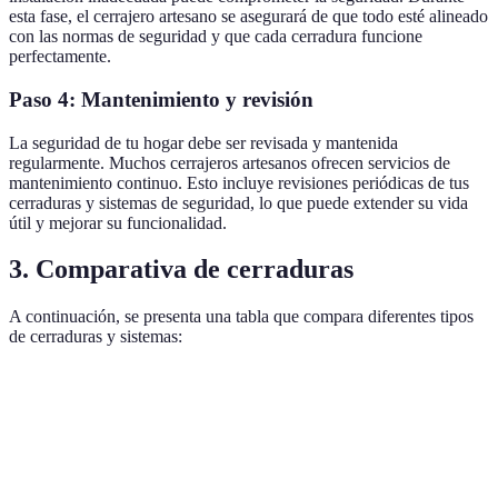
esta fase, el cerrajero artesano se asegurará de que todo esté alineado
con las normas de seguridad y que cada cerradura funcione
perfectamente.
Paso 4: Mantenimiento y revisión
La seguridad de tu hogar debe ser revisada y mantenida
regularmente. Muchos cerrajeros artesanos ofrecen servicios de
mantenimiento continuo. Esto incluye revisiones periódicas de tus
cerraduras y sistemas de seguridad, lo que puede extender su vida
útil y mejorar su funcionalidad.
3. Comparativa de cerraduras
A continuación, se presenta una tabla que compara diferentes tipos
de cerraduras y sistemas:
Tipo de Cerradura
Ventajas
Desventajas
Precio Ap
Menor
Cerraduras
Duraderas y
seguridad que
30 - 60 €
mecánicas
confiables