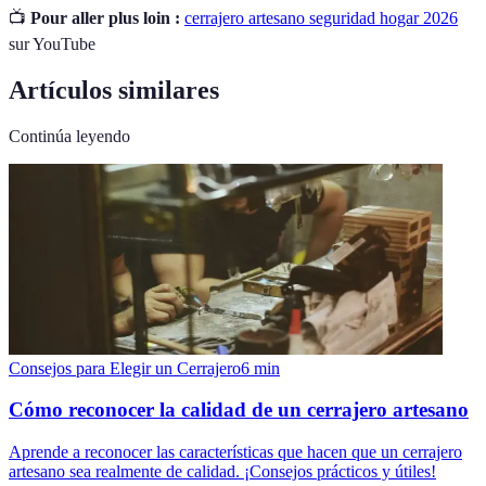
📺
Pour aller plus loin :
cerrajero artesano seguridad hogar 2026
sur YouTube
Artículos similares
Continúa leyendo
Consejos para Elegir un Cerrajero
6
min
Cómo reconocer la calidad de un cerrajero artesano
Aprende a reconocer las características que hacen que un cerrajero
artesano sea realmente de calidad. ¡Consejos prácticos y útiles!