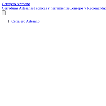
Cerrajero Artesano
Cerraduras Artesanas
Técnicas y herramientas
Consejos y Recomendac
Cerrajero Artesano