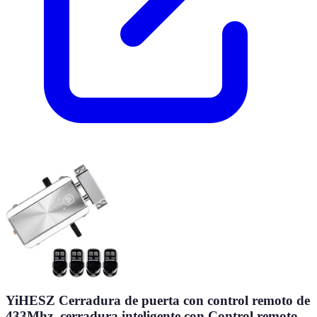
YiHESZ Cerradura de puerta con control remoto de
433Mhz, cerradura inteligente con Control remoto,