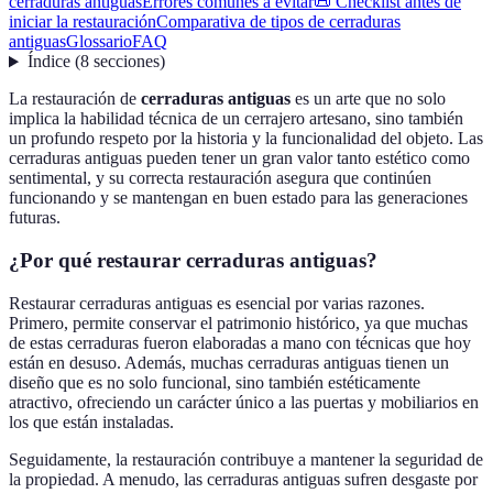
cerraduras antiguas
Errores comunes a evitar
📜 Checklist antes de
iniciar la restauración
Comparativa de tipos de cerraduras
antiguas
Glossario
FAQ
Índice
(
8
secciones
)
La restauración de
cerraduras antiguas
es un arte que no solo
implica la habilidad técnica de un cerrajero artesano, sino también
un profundo respeto por la historia y la funcionalidad del objeto. Las
cerraduras antiguas pueden tener un gran valor tanto estético como
sentimental, y su correcta restauración asegura que continúen
funcionando y se mantengan en buen estado para las generaciones
futuras.
¿Por qué restaurar cerraduras antiguas?
Restaurar cerraduras antiguas es esencial por varias razones.
Primero, permite conservar el patrimonio histórico, ya que muchas
de estas cerraduras fueron elaboradas a mano con técnicas que hoy
están en desuso. Además, muchas cerraduras antiguas tienen un
diseño que es no solo funcional, sino también estéticamente
atractivo, ofreciendo un carácter único a las puertas y mobiliarios en
los que están instaladas.
Seguidamente, la restauración contribuye a mantener la seguridad de
la propiedad. A menudo, las cerraduras antiguas sufren desgaste por