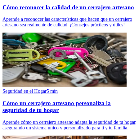
Cómo reconocer la calidad de un cerrajero artesano
Aprende a reconocer las características que hacen que un cerrajero
artesano sea realmente de calidad. ¡Consejos prácticos y útiles!
Seguridad en el Hogar
5
min
Cómo un cerrajero artesano personaliza la
seguridad de tu hogar
Aprende cómo un cerrajero artesano adapta la seguridad de tu hogar,
asegurando un sistema único y personalizado para ti y tu familia.