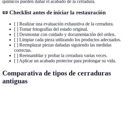
químicos pueden dañar el acabado de la cerradura.
📜 Checklist antes de iniciar la restauración
[ ] Realizar una evaluación exhaustiva de la cerradura.
[ ] Tomar fotografías del estado original.
[ ] Desmontar con cuidado y documentación del orden.
[ ] Limpiar cada pieza utilizando los productos adecuados.
[ ] Reemplazar piezas dañadas siguiendo las medidas
correctas.
[ ] Reensamblar y probar la cerradura varias veces.
[ ] Aplicar un acabado protector para prolongar su vida.
Comparativa de tipos de cerraduras
antiguas
Tipo de Cerradura
Material
Seguridad
Estética
Uso
Cerradura de
Pue
Metal
Alta
Media
embutir
ent