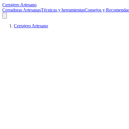
Cerrajero Artesano
Cerraduras Artesanas
Técnicas y herramientas
Consejos y Recomendac
Cerrajero Artesano