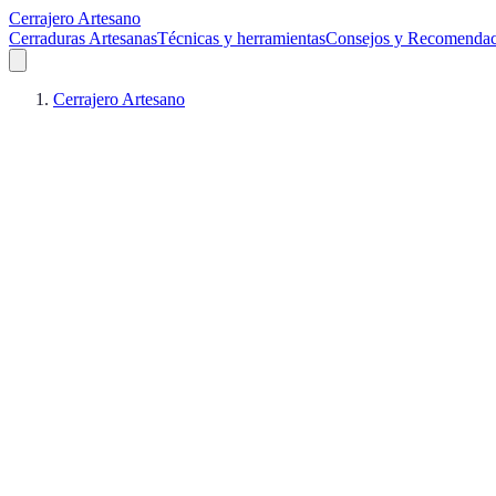
Cerrajero Artesano
Cerraduras Artesanas
Técnicas y herramientas
Consejos y Recomendac
Cerrajero Artesano