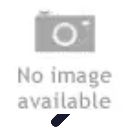
Cerrajero Artesano
Cerraduras Artesanas
Técnicas y herramientas
Consejos y
Recomendaciones
Cerrajería Artesanal
Consejos
Cerrajero Artesano