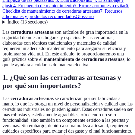
Limpieza de las piezas
Paso 3: Lubricación
Paso 4: Ensamblaje y
ajuste
4. Frecuencia de mantenimiento
5. Errores comunes a evitar
6.
Checklist de mantenimiento de cerraduras artesanas
7. Recursos
adicionales y productos recomendados
Glossario
Índice
(
13
secciones
)
Las
cerraduras artesanas
son artículos de gran importancia en la
seguridad de nuestros hogares y espacios. Estas cerraduras,
elaboradas con técnicas tradicionales y materiales de calidad,
requieren un adecuado mantenimiento para asegurar su eficacia y
prolongar su vida útil. En este artículo, te proporcionaremos una
guía práctica sobre el
mantenimiento de cerraduras artesanas
, lo
que te ayudará a cuidarlas de manera efectiva.
1. ¿Qué son las cerraduras artesanas y
por qué son importantes?
Las
cerraduras artesanas
se caracterizan por ser fabricadas a
mano, lo que les otorga un nivel de personalización y calidad que las
cerraduras industriales no pueden igualar. Estas cerraduras suelen ser
más robustas y estéticamente agradables, ofreciendo no sólo
funcionalidad, sino también un componente estético a las puertas y
ventanas. Sin embargo, debido a su naturaleza artesanal, requieren
cuidados específicos para evitar el desgaste y el mal funcionamiento.