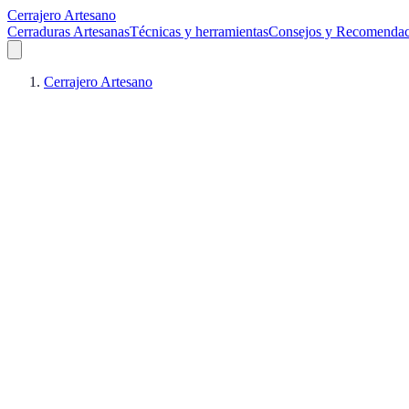
Cerrajero Artesano
Cerraduras Artesanas
Técnicas y herramientas
Consejos y Recomendac
Cerrajero Artesano