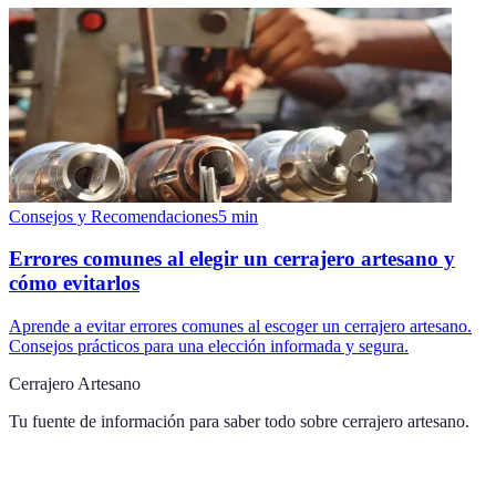
Consejos y Recomendaciones
5
min
Errores comunes al elegir un cerrajero artesano y
cómo evitarlos
Aprende a evitar errores comunes al escoger un cerrajero artesano.
Consejos prácticos para una elección informada y segura.
Cerrajero Artesano
Tu fuente de información para saber todo sobre
cerrajero artesano
.