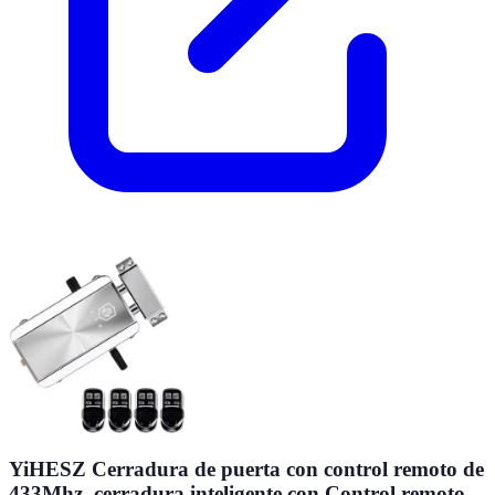
YiHESZ Cerradura de puerta con control remoto de
433Mhz, cerradura inteligente con Control remoto,