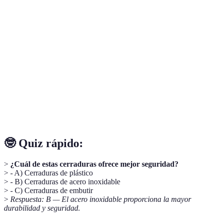
Terme
Définition
Cerradura de
Tipo de cerradura con un cilindro que se
cilindro
inserta en la puerta.
Cerradura de
Cerradura diseñada para estar incrustada
embutir
dentro de la puerta.
Cerradura de
Sistema de cerradura que utiliza un código
combinación
en lugar de una llave.
🤓 Quiz rápido:
>
¿Cuál de estas cerraduras ofrece mejor seguridad?
> - A) Cerraduras de plástico
> - B) Cerraduras de acero inoxidable
> - C) Cerraduras de embutir
>
Respuesta: B — El acero inoxidable proporciona la mayor
durabilidad y seguridad.