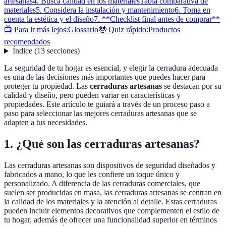
artesanas
4. Busca calidad en los materiales
Tabla comparativa de
materiales
5. Considera la instalación y mantenimiento
6. Toma en
cuenta la estética y el diseño
7. **Checklist final antes de comprar**
📺 Para ir más lejos:
Glossario
🤓 Quiz rápido:
Productos
recomendados
Índice
(
13
secciones
)
La seguridad de tu hogar es esencial, y elegir la cerradura adecuada
es una de las decisiones más importantes que puedes hacer para
proteger tu propiedad. Las
cerraduras artesanas
se destacan por su
calidad y diseño, pero pueden variar en características y
propiedades. Este artículo te guiará a través de un proceso paso a
paso para seleccionar las mejores cerraduras artesanas que se
adapten a tus necesidades.
1. ¿Qué son las cerraduras artesanas?
Las cerraduras artesanas son dispositivos de seguridad diseñados y
fabricados a mano, lo que les confiere un toque único y
personalizado. A diferencia de las cerraduras comerciales, que
suelen ser producidas en masa, las cerraduras artesanas se centran en
la calidad de los materiales y la atención al detalle. Estas cerraduras
pueden incluir elementos decorativos que complementen el estilo de
tu hogar, además de ofrecer una funcionalidad superior en términos