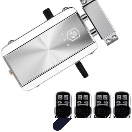
Cerrajero Artesano
Cerraduras Artesanas
Técnicas y herramientas
Consejos y
Recomendaciones
Cerrajería Artesanal
Consejos
Cerrajero Artesano