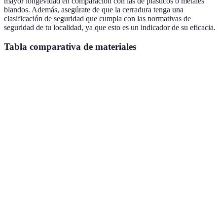
mayor longevidad en comparación con las de plásticos o metales
blandos. Además, asegúrate de que la cerradura tenga una
clasificación de seguridad que cumpla con las normativas de
seguridad de tu localidad, ya que esto es un indicador de su eficacia.
Tabla comparativa de materiales
Material
Ventajas
Desventajas
Recomendado
Acero
Extremadamente
Puede ser
Puertas exteri
inoxidable
duradero
costoso
Menos
Cerraduras
Atractivo
Latón
resistente al
interiores y
estético
tiempo
decorativas
Ligero y
Menor
Uso temporal 
Plástico
económico
durabilidad
riesgo
Metales
Vulnerable a
No recomend
Fácil de moldear
blandos
manipulaciones
para seguridad