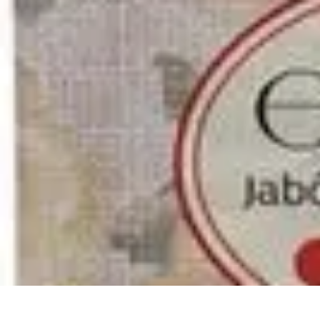
Cerrajero Artesano
Cerraduras Artesanas
Técnicas y herramientas
Consejos y Recomendac
Cerrajero Artesano