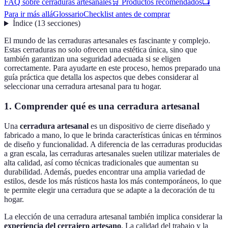
FAQ sobre cerraduras artesanales
🛒 Productos recomendados
📺
Para ir más allá
Glossario
Checklist antes de comprar
Índice
(
13
secciones
)
El mundo de las cerraduras artesanales es fascinante y complejo.
Estas cerraduras no solo ofrecen una estética única, sino que
también garantizan una seguridad adecuada si se eligen
correctamente. Para ayudarte en este proceso, hemos preparado una
guía práctica que detalla los aspectos que debes considerar al
seleccionar una cerradura artesanal para tu hogar.
1. Comprender qué es una cerradura artesanal
Una
cerradura artesanal
es un dispositivo de cierre diseñado y
fabricado a mano, lo que le brinda características únicas en términos
de diseño y funcionalidad. A diferencia de las cerraduras producidas
a gran escala, las cerraduras artesanales suelen utilizar materiales de
alta calidad, así como técnicas tradicionales que aumentan su
durabilidad. Además, puedes encontrar una amplia variedad de
estilos, desde los más rústicos hasta los más contemporáneos, lo que
te permite elegir una cerradura que se adapte a la decoración de tu
hogar.
La elección de una cerradura artesanal también implica considerar la
experiencia del cerrajero artesano
. La calidad del trabajo y la