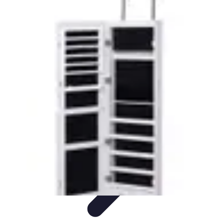
Cerrajero Artesano
Cerraduras Artesanas
Técnicas y herramientas
Consejos y
Recomendaciones
Cerrajería Artesanal
Consejos
Cerrajero Artesano