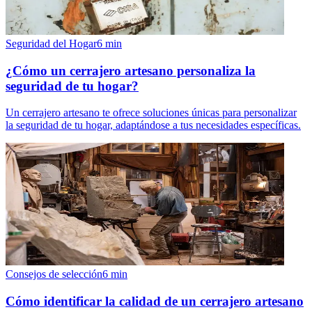
Seguridad del Hogar
6
min
¿Cómo un cerrajero artesano personaliza la
seguridad de tu hogar?
Un cerrajero artesano te ofrece soluciones únicas para personalizar
la seguridad de tu hogar, adaptándose a tus necesidades específicas.
Consejos de selección
6
min
Cómo identificar la calidad de un cerrajero artesano