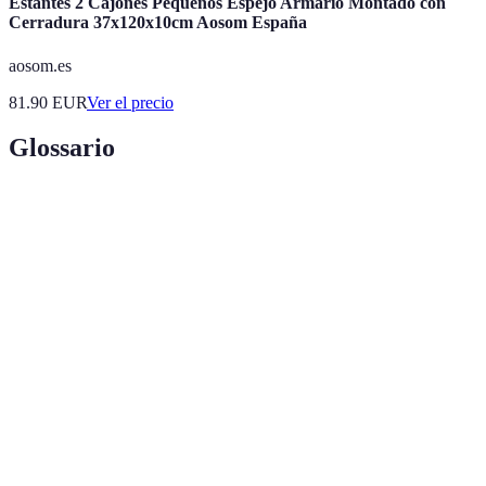
Estantes 2 Cajones Pequeños Espejo Armario Montado con
Cerradura 37x120x10cm Aosom España
aosom.es
81.90
EUR
Ver el precio
Glossario
Terme
Définition
Cerradura
Dispositivo de cierre hecho a mano con enfoque
artesanal
en detalles y materiales de calidad.
Sistema que permite asegurar una puerta,
Mecanismo
incluyendo distintos tipos como cilindros y
de cierre
palancas.
Certificación
Estándares reconocidos que garantizan la
de seguridad
resistencia y fiabilidad de una cerradura.