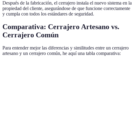
Después de la fabricación, el cerrajero instala el nuevo sistema en la
propiedad del cliente, asegurándose de que funcione correctamente
y cumpla con todos los estándares de seguridad.
Comparativa: Cerrajero Artesano vs.
Cerrajero Común
Para entender mejor las diferencias y similitudes entre un cerrajero
artesano y un cerrajero común, he aquí una tabla comparativa:
Criterio
Cerrajero Artesano
Cerrajero Común
V
A
Personalización
Alta
Baja
s
Habilidades
A
Avanzadas
Básicas
Técnicas
s
Restauración
A
de Cerraduras
Común en práctica
Rara vez
s