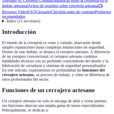
Artesano vs. Cerrajero Común
Estadísticas sobre la cerrajería en el
ámbito artesanal
Avisos de expertos sobre cerrajería artesanal
📺
Recursos Video
FAQ
Glossario
Checklist antes de contratar
Productos
recomendados
Índice
(
15
secciones
)
Introducción
El mundo de la cerrajería es vasto y variado, abarcando desde
simples reparaciones hasta complejas instalaciones de seguridad.
Dentro de este ámbito, se destaca el cerrajero artesano. A diferencia
de un cerrajero convencional, el cerrajero artesano combina
habilidades técnicas con un profundo conocimiento del diseño y la
fabricación de cerraduras y sistemas de seguridad personalizados.
En este artículo, exploraremos en profundidad las
funciones del
cerrajero artesano
, su proceso de trabajo, y cómo se diferencia de
otros profesionales del sector.
Funciones de un cerrajero artesano
Un cerrajero artesano no solo se encarga de abrir y cerrar puertas;
sus funciones abarcan una amplia gama de tareas especializadas.
Principalmente, se dedican a: