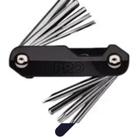
Cerrajero Artesano
Cerraduras Artesanas
Técnicas y herramientas
Consejos y
Recomendaciones
Cerrajería Artesanal
Consejos
Cerrajero Artesano