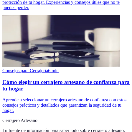
protección de tu hogar. Experiencias y consejos útiles que no te
puedes perder.
Consejos para Cerrajería
6
min
Cómo elegir un cerrajero artesano de confianza para
tu hogar
Aprende a seleccionar un cerrajero artesano de confianza con estos
consejos prácticos y detallados que garantizan la seguridad de tu
hogar.
Cerrajero Artesano
Tu fuente de información para saber todo sobre
cerrajero artesano
.