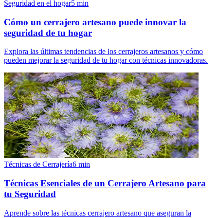
Seguridad en el hogar
5
min
Cómo un cerrajero artesano puede innovar la
seguridad de tu hogar
Explora las últimas tendencias de los cerrajeros artesanos y cómo
pueden mejorar la seguridad de tu hogar con técnicas innovadoras.
Técnicas de Cerrajería
6
min
Técnicas Esenciales de un Cerrajero Artesano para
tu Seguridad
Aprende sobre las técnicas cerrajero artesano que aseguran la