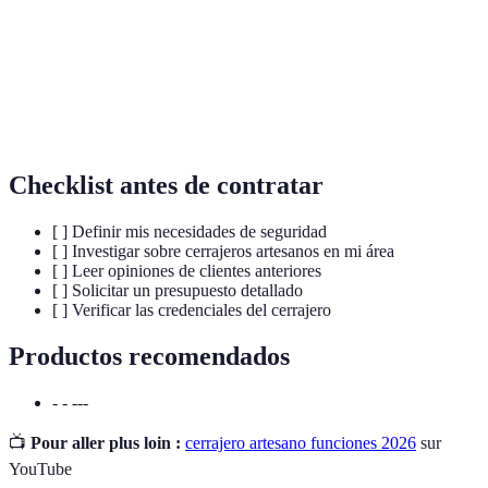
Cerradura
Cerraduras que se han utilizado en épocas pasadas, a
Antiguas
menudo con diseños ornamentales.
Sistema de
Conjunto de dispositivos diseñados para proteger un
Seguridad
lugar específico de intrusiones.
Checklist antes de contratar
[ ] Definir mis necesidades de seguridad
[ ] Investigar sobre cerrajeros artesanos en mi área
[ ] Leer opiniones de clientes anteriores
[ ] Solicitar un presupuesto detallado
[ ] Verificar las credenciales del cerrajero
Productos recomendados
- - ---
📺
Pour aller plus loin :
cerrajero artesano funciones 2026
sur
YouTube