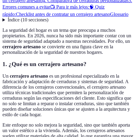
un cerrajero artesano
4. Comparativa de cerraduras personalizadas
5.
Errores comunes a evitar
📺 Para ir más lejos:
🧠 Quiz
rápido:
Checklist antes de contratar un cerrajero artesano
Glossario
Índice
(
10
secciones
)
La seguridad del hogar es un tema que preocupa a muchos
propietarios. En 2026, nunca ha sido más importante contar con un
sistema de seguridad adaptado a nuestras necesidades. Por ello, un
cerrajero artesano
se convierte en una figura clave en la
personalización de la seguridad de nuestros hogares.
1. ¿Qué es un cerrajero artesano?
Un
cerrajero artesano
es un profesional especializado en la
fabricación y adaptación de cerraduras y sistemas de seguridad. A
diferencia de los cerrajeros convencionales, el cerrajero artesano
utiliza técnicas tradicionales que permiten la personalización de
cerraduras según las especificaciones del cliente. Esto significa que
no solo se limitan a reparar o instalar cerraduras, sino que también
pueden diseñar soluciones únicas que se ajusten a la arquitectura y
estilo de cada hogar.
Este enfoque no solo mejora la seguridad, sino que también aporta
un valor estético a la vivienda. Además, los cerrajeros artesanos
suelen utilizar materiales de alta calidad, lo que garantiza una mayor