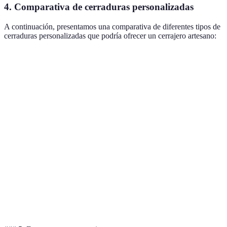
4. Comparativa de cerraduras personalizadas
A continuación, presentamos una comparativa de diferentes tipos de
cerraduras personalizadas que podría ofrecer un cerrajero artesano:
Tipo de cerradura
Seguridad
Coste medio
Durabilidad
Cerraduras de alta
Muy alta
300-600€
10-15 años
seguridad
Cerraduras
Alta
200-400€
5-10 años
biométricas
Cerraduras
Alta
150-350€
5-7 años
electrónicas
Cerraduras
Media
80-300€
5-15 años
tradicionales