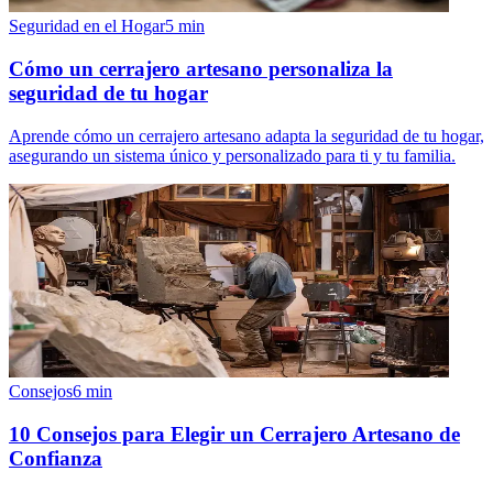
Seguridad en el Hogar
5
min
Cómo un cerrajero artesano personaliza la
seguridad de tu hogar
Aprende cómo un cerrajero artesano adapta la seguridad de tu hogar,
asegurando un sistema único y personalizado para ti y tu familia.
Consejos
6
min
10 Consejos para Elegir un Cerrajero Artesano de
Confianza