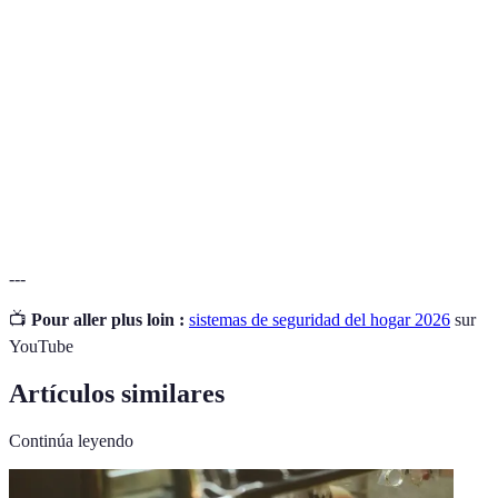
Cerradura
Cerradura que utiliza atributos biométricos, como
biométrica
huellas dactilares, para desbloquear.
Cerradura
Cerradura que se activa y desactiva usando un
electrónica
código, tarjeta o aplicación móvil.
Cerrajero
Profesional especializado en crear y adaptar
artesano
cerraduras personalizadas y únicas.
---
📺
Pour aller plus loin :
sistemas de seguridad del hogar 2026
sur
YouTube
Artículos similares
Continúa leyendo