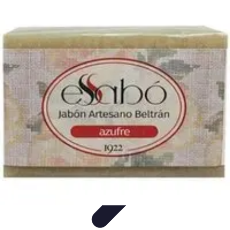
Cerrajero Artesano
Cerraduras Artesanas
Técnicas y herramientas
Consejos y
Recomendaciones
Cerrajería Artesanal
Consejos
Cerrajero Artesano