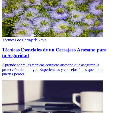
Técnicas de Cerrajería
6
min
Técnicas Esenciales de un Cerrajero Artesano para
tu Seguridad
Aprende sobre las técnicas cerrajero artesano que aseguran la
protección de tu hogar. Experiencias y consejos útiles que no te
puedes perder.