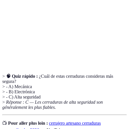
Cerrajero
Profesional que personaliza y mejora
artesanal
cerraduras.
Cerraduras
Cerraduras que funcionan con tecnología
electrónicas
digital.
Cerraduras diseñadas para ofrecer máxima
Alta seguridad
protección.
>
🧠 Quiz rápido :
¿Cuál de estas cerraduras consideras más
segura?
> - A) Mecánica
> - B) Electrónica
> - C) Alta seguridad
>
Réponse : C — Les cerraduras de alta seguridad son
généralement les plus fiables.
📺
Pour aller plus loin :
cerrajero artesano cerraduras