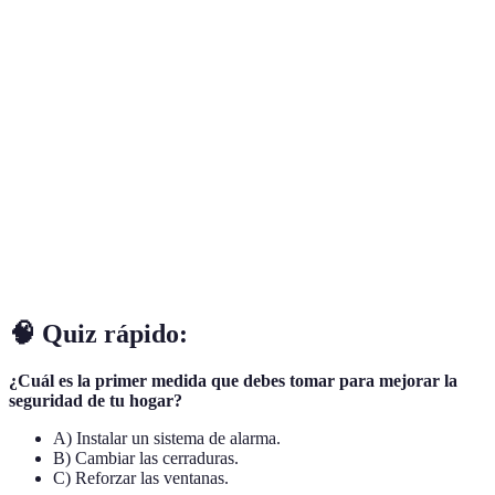
Terme
Définition
Cerradura
Cerradura que permite ser controlada y monitoreada
inteligente
de forma remota mediante dispositivos electrónicos.
Dispositivo de seguridad que se anima a fijar puertas
Cerrojo
y es operado manualmente.
Refuerzo
Material o estructura añadida a la puerta para
de puerta
aumentar su resistencia a ser forzada.
🧠 Quiz rápido:
¿Cuál es la primer medida que debes tomar para mejorar la
seguridad de tu hogar?
A) Instalar un sistema de alarma.
B) Cambiar las cerraduras.
C) Reforzar las ventanas.