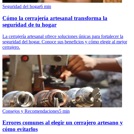
Seguridad del hogar
6
min
Cómo la cerrajería artesanal transforma la
seguridad de tu hogar
La cerrajería artesanal ofrece soluciones únicas para fortalecer la
seguridad del hogar. Conoce sus beneficios y cómo elegir al mejor
cerrajero.
Consejos y Recomendaciones
5
min
Errores comunes al elegir un cerrajero artesano y
cómo evitarlos