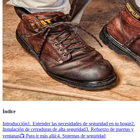
Índice
Introducción
1. Entender las necesidades de seguridad en tu hogar
2.
Instalación de cerraduras de alta seguridad
3. Refuerzo de puertas y
ventanas
📺 Para ir más allá:
4. Sistemas de seguridad