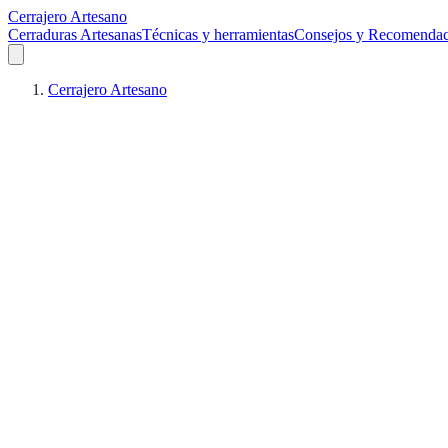
Cerrajero Artesano
Cerraduras Artesanas
Técnicas y herramientas
Consejos y Recomendac
Cerrajero Artesano