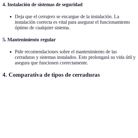
4.
Instalación de sistemas de seguridad
Deja que el cerrajero se encargue de la instalación. La
instalación correcta es vital para asegurar el funcionamiento
óptimo de cualquier sistema.
5.
Mantenimiento regular
Pide recomendaciones sobre el mantenimiento de las
cerraduras y sistemas instalados. Esto prolongará su vida útil y
asegura que funcionen correctamente.
4.
Comparativa de tipos de cerraduras
Tipo de cerradura
Ventajas
Desventajas
Recomend
Mayor
Mayor costo
Ideal para
Cerrajería digital
seguridad y
inicial
modernos
conveniencia
Cerraduras de
Resistencia al
Puede ser
Perfecta p