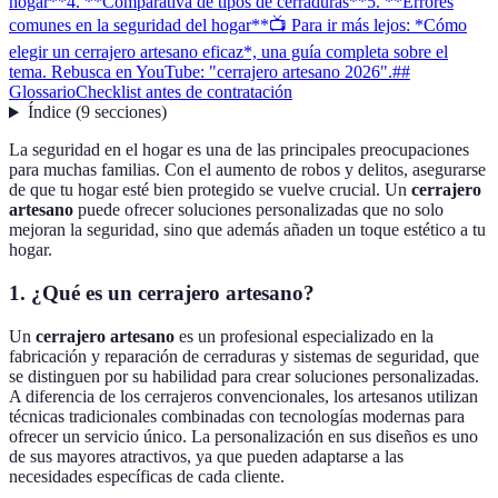
hogar**
4. **Comparativa de tipos de cerraduras**
5. **Errores
comunes en la seguridad del hogar**
📺 Para ir más lejos: *Cómo
elegir un cerrajero artesano eficaz*, una guía completa sobre el
tema. Rebusca en YouTube: "cerrajero artesano 2026".
##
Glossario
Checklist antes de contratación
Índice
(
9
secciones
)
La seguridad en el hogar es una de las principales preocupaciones
para muchas familias. Con el aumento de robos y delitos, asegurarse
de que tu hogar esté bien protegido se vuelve crucial. Un
cerrajero
artesano
puede ofrecer soluciones personalizadas que no solo
mejoran la seguridad, sino que además añaden un toque estético a tu
hogar.
1.
¿Qué es un cerrajero artesano?
Un
cerrajero artesano
es un profesional especializado en la
fabricación y reparación de cerraduras y sistemas de seguridad, que
se distinguen por su habilidad para crear soluciones personalizadas.
A diferencia de los cerrajeros convencionales, los artesanos utilizan
técnicas tradicionales combinadas con tecnologías modernas para
ofrecer un servicio único. La personalización en sus diseños es uno
de sus mayores atractivos, ya que pueden adaptarse a las
necesidades específicas de cada cliente.