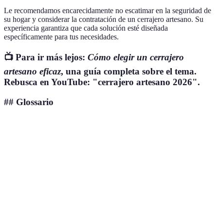
Le recomendamos encarecidamente no escatimar en la seguridad de
su hogar y considerar la contratación de un cerrajero artesano. Su
experiencia garantiza que cada solución esté diseñada
específicamente para tus necesidades.
📺 Para ir más lejos:
Cómo elegir un cerrajero
artesano eficaz
, una guía completa sobre el tema.
Rebusca en YouTube: "cerrajero artesano 2026".
## Glossario
Terme
Définition
Dispositivo que impide la apertura de una puerta o
Cerradura
ventana.
Actividad que abarca la fabricación, reparación y
Cerrajería
colocación de cerraduras.