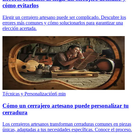
cómo evitarlos
Elegir un cerrajero artesano puede ser complicado. Descubre los
errores más comunes y cómo solucionarlos para garantizar una
elección acertada.
Técnicas y Personalización
6
min
Cómo un cerrajero artesano puede personalizar tu
cerradura
Los cerrajeros artesanos transforman cerraduras comunes en piezas
únicas, adaptadas a tus necesidades específicas. Conoce el proceso.