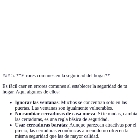
seguridad
doble ataque
más costosa
zonas de r
Puede tardar
Mejora la
Cerraduras
Personalización
más en
seguridad
artesanas
estética
fabricarse
apariencia
Recomend
Cerraduras
Menor
Economía
como opc
tradicionales
seguridad
antigua
### 5. **Errores comunes en la seguridad del hogar**
Es fácil caer en errores comunes al establecer la seguridad de tu
hogar. Aquí algunos de ellos:
Ignorar las ventanas
: Muchos se concentran solo en las
puertas. Las ventanas son igualmente vulnerables.
No cambiar cerraduras de casa nueva
: Si te mudas, cambia
las cerraduras, es una regla básica de seguridad.
Usar cerraduras baratas
: Aunque parezcan atractivas por el
precio, las cerraduras económicas a menudo no ofrecen la
misma seguridad que las de mayor calidad.